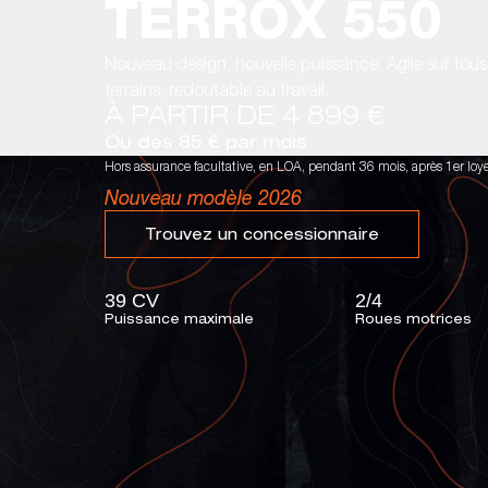
TERROX 550
Nouveau design, nouvelle puissance. Agile sur tous
terrains, redoutable au travail.
À PARTIR DE 4 899 €
Ou dès 85 € par mois
Hors assurance facultative, en LOA, pendant 36 mois, après 1er loy
Nouveau modèle 2026
Trouvez un concessionnaire
39 CV
2/4
Puissance maximale
Roues motrices