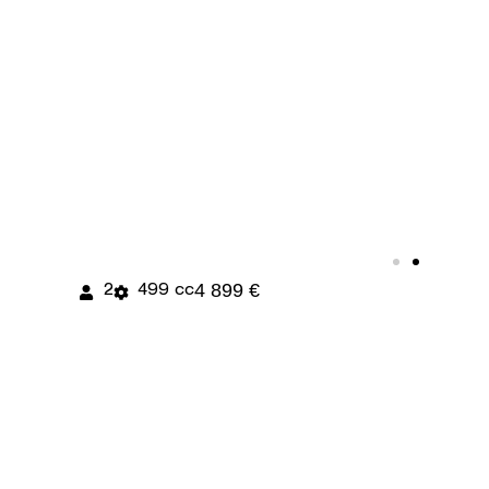
4 899 €
2
499 cc