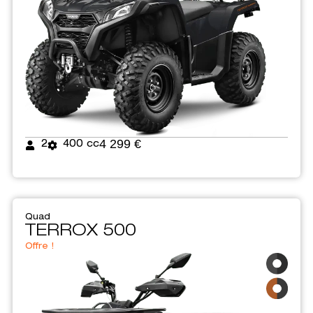
4 299 €
2
400 cc
Quad
TERROX 500
Offre !