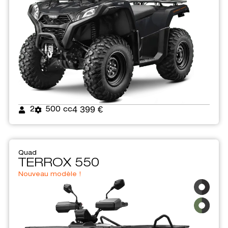
4 399 €
2
500 cc
Quad
TERROX 550
Nouveau modèle !