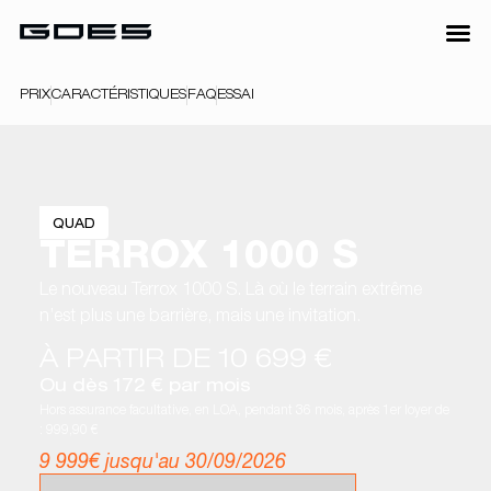
PRIX
CARACTÉRISTIQUES
FAQ
ESSAI
QUAD
TERROX 1000 S
Le nouveau Terrox 1000 S. Là où le terrain extrême
n’est plus une barrière, mais une invitation.
À PARTIR DE 10 699 €
Ou dès 172 € par mois
Hors assurance facultative, en LOA, pendant 36 mois, après 1er loyer de
: 999,90 €
9 999€ jusqu'au 30/09/2026