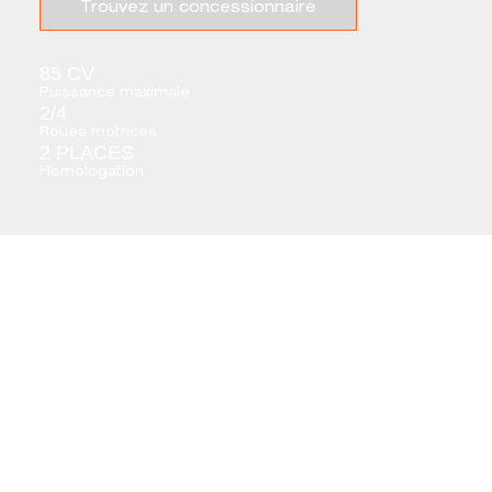
Trouvez un concessionnaire
85 CV
Puissance maximale
2/4
Roues motrices
2 PLACES
Homologation
TERROX 1000 :
CONSTRUIT POUR
L’IMPOSSIBLE
Le GOES TERROX 1000 S est un quad spécialisé haut de
gamme, conçu pour l’endurance extrême. Robuste,
durable et parfaitement étudié, il est fait pour dominer les
terrains les plus difficiles et accomplir les tâches les plus
exigeantes avec une puissance, une stabilité et une fiabilité