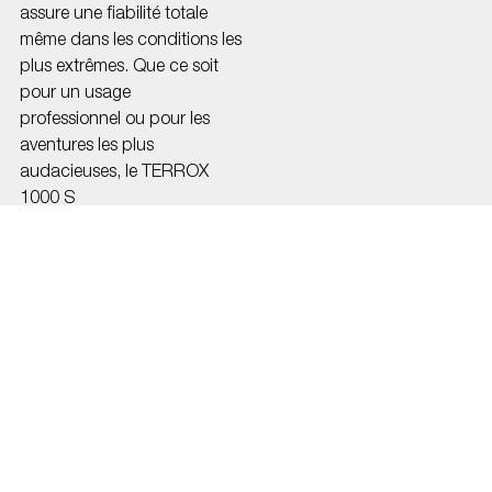
assure une fiabilité totale
même dans les conditions les
plus extrêmes. Que ce soit
pour un usage
professionnel ou pour les
aventures les plus
audacieuses, le TERROX
1000 S
repousse les limites du tout-
terrain.
MAÎTRISE ET
CONFORT À
CHAQUE
SORTIE
DÉCOUVREZ LA
PUISSANCE DU 1000
S
Pensé pour le confort et la