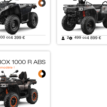
4 399 €
4 899 €
500 cc
2
499 cc
OX 1000 R ABS
modèle !