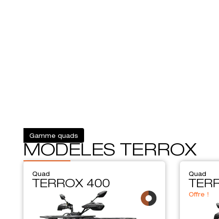
Gamme quads
MODÈLES TERROX
Quad
Quad
TERROX 400
TER
Offre !