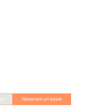
UAD RANDO
re
Réservez un essai