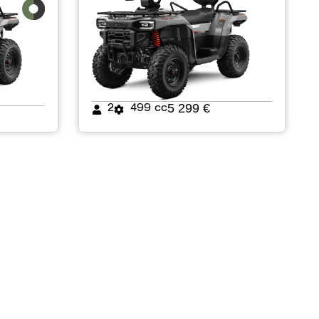
5 299 €
2
499 cc