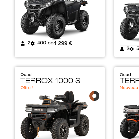
4 299 €
2
400 cc
2
Quad
Quad
TERROX 1000 S
TERR
Offre !
Nouveau 