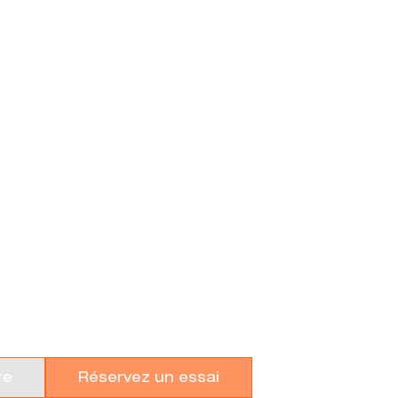
AD PERMIS B
re
Réservez un essai