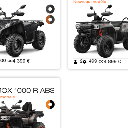
Nouveau modèle !
4 399 €
4 899 €
500 cc
2
499 cc
OX 1000 R ABS
modèle !