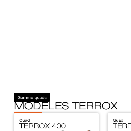
Gamme quads
MODÈLES TERROX
Quad
Quad
TERROX 400
TER