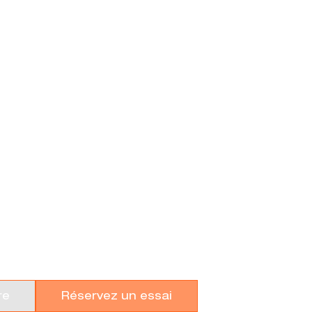
AD 4X4
re
Réservez un essai