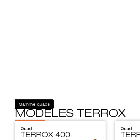
Gamme quads
MODÈLES TERROX
Quad
Quad
TERROX 400
TER