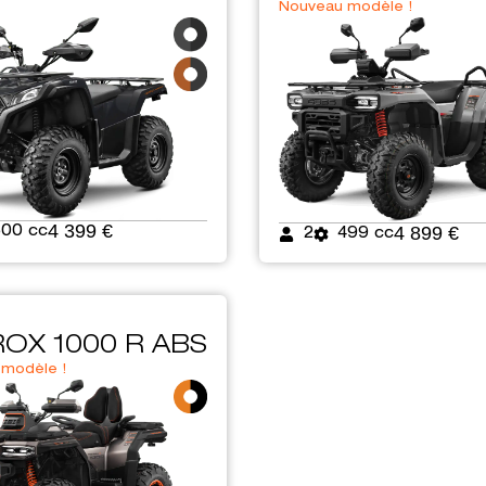
Nouveau modèle !
4 399 €
4 899 €
500 cc
2
499 cc
OX 1000 R ABS
modèle !